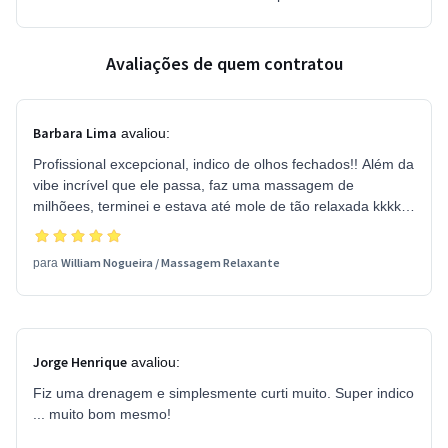
Avaliações de quem contratou
Barbara Lima
avaliou:
Profissional excepcional, indico de olhos fechados!! Além da
vibe incrível que ele passa, faz uma massagem de
milhõees, terminei e estava até mole de tão relaxada kkkk
Meu marido já vai marcar a dele também pois amamos o
serviço prestado e a pessoa que ele é!! ❤️
William Nogueira
/
Massagem Relaxante
para
Jorge Henrique
avaliou:
Fiz uma drenagem e simplesmente curti muito. Super indico
... muito bom mesmo!