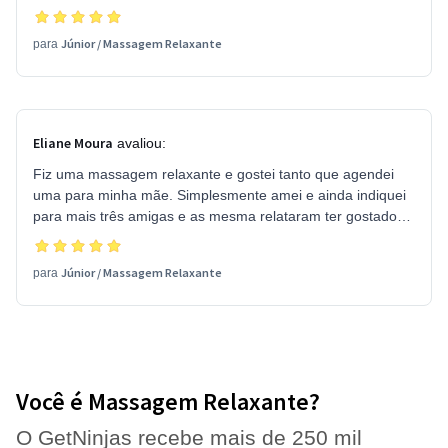
Júnior
/
Massagem Relaxante
para
Eliane Moura
avaliou:
Fiz uma massagem relaxante e gostei tanto que agendei
uma para minha mãe. Simplesmente amei e ainda indiquei
para mais três amigas e as mesma relataram ter gostado
muito super indico e não abro mão das minhas terças feiras
que é o dia que faço.
Júnior
/
Massagem Relaxante
para
Você é Massagem Relaxante?
O GetNinjas recebe mais de 250 mil