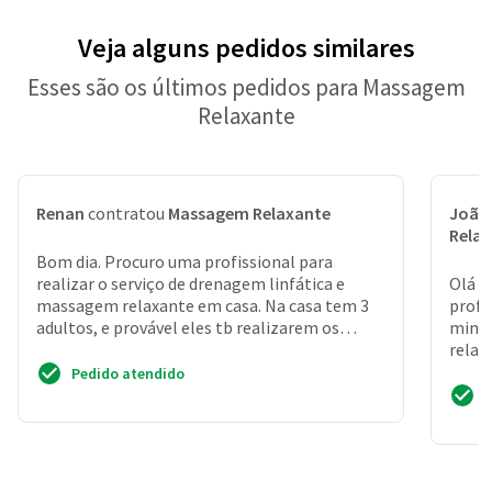
Veja alguns pedidos similares
Esses são os últimos pedidos para Massagem
Relaxante
Renan
contratou
Massagem Relaxante
João
Rela
Bom dia. Procuro uma profissional para
realizar o serviço de drenagem linfática e
Olá b
massagem relaxante em casa. Na casa tem 3
profi
adultos, e provável eles tb realizarem os
minha
serviços. Procuro alg...
relax
domic
Pedido atendido