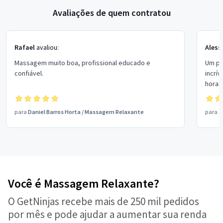
Avaliações de quem contratou
Rafael
avaliou:
Aless
Massagem muito boa, profissional educado e
Um pr
confiável.
incrí
horar
para
Daniel Barros Horta
/
Massagem Relaxante
para
J
Você é Massagem Relaxante?
O GetNinjas recebe mais de 250 mil pedidos
por mês e pode ajudar a aumentar sua renda