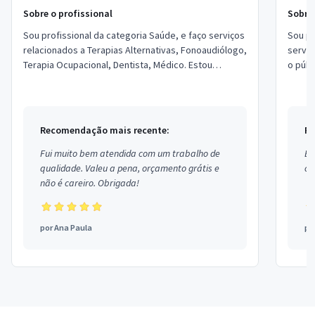
Sobre o profissional
Sobre 
Sou profissional da categoria Saúde, e faço serviços
Sou pr
relacionados a Terapias Alternativas, Fonoaudiólogo,
serviços rela
Terapia Ocupacional, Dentista, Médico. Estou
o públ
localizado no bairro Coqueiros em Be...
em São
Recomendação mais recente:
Re
Fui muito bem atendida com um trabalho de
Ex
qualidade. Valeu a pena, orçamento grátis e
co
não é careiro. Obrigada!
por
Ana Paula
po