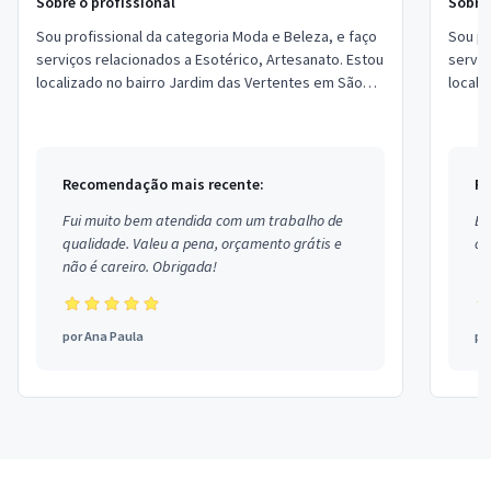
Sobre o profissional
Sobre 
Sou profissional da categoria Moda e Beleza, e faço
Sou pr
serviços relacionados a Esotérico, Artesanato. Estou
serviç
localizado no bairro Jardim das Vertentes em São
locali
Paulo.
Rio de
Recomendação mais recente:
Re
Fui muito bem atendida com um trabalho de
Ex
qualidade. Valeu a pena, orçamento grátis e
co
não é careiro. Obrigada!
por
Ana Paula
po