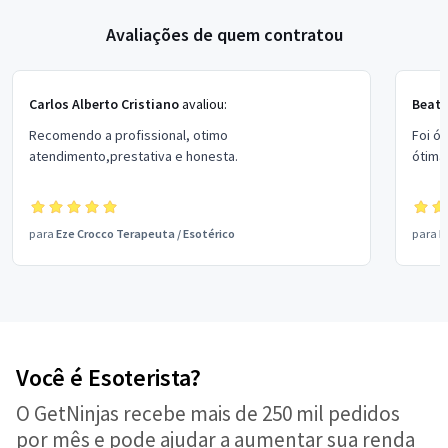
Avaliações de quem contratou
Carlos Alberto Cristiano
avaliou:
Beatr
Recomendo a profissional, otimo
Foi ó
atendimento,prestativa e honesta.
ótima
para
Eze Crocco Terapeuta
/
Esotérico
para
E
Você é Esoterista?
O GetNinjas recebe mais de 250 mil pedidos
por mês e pode ajudar a aumentar sua renda