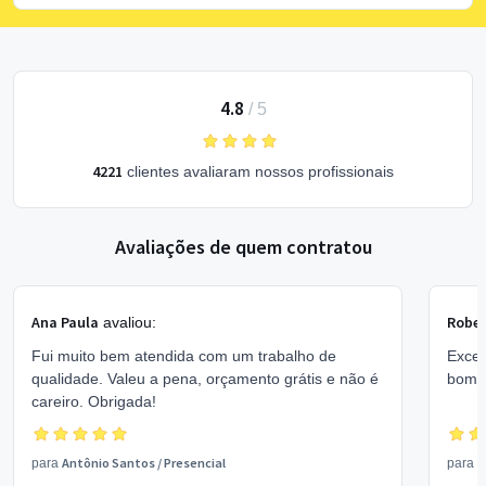
4.8
/
5
4221
clientes avaliaram nossos profissionais
Avaliações de quem contratou
Ana Paula
Rober
avaliou:
Fui muito bem atendida com um trabalho de
Excel
qualidade. Valeu a pena, orçamento grátis e não é
bom 
careiro. Obrigada!
Antônio Santos
/
Presencial
V
para
para