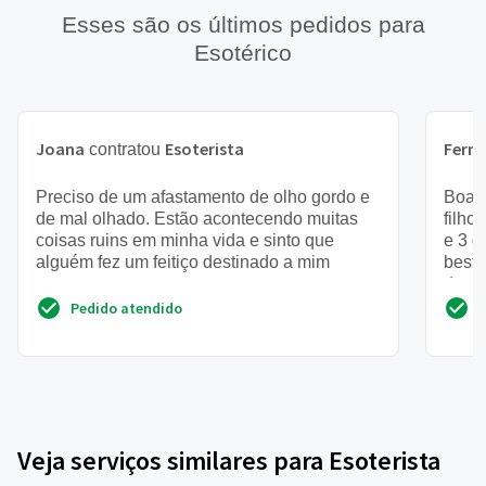
Esses são os últimos pedidos para
Esotérico
Joana
Esoterista
Fern
contratou
Preciso de um afastamento de olho gordo e
Boa t
de mal olhado. Estão acontecendo muitas
filho
coisas ruins em minha vida e sinto que
e 3 d
alguém fez um feitiço destinado a mim
besta
de ca
Pedido atendido
Veja serviços similares para Esoterista