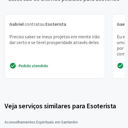
Gabriel
contratou
Esoterista
Gael
Preciso saber se meus projetos em mente irão
Eu es
dar certo e se terei prosperidade através deles
uma e
por a
como 
Pedido atendido
Veja serviços similares para Esoterista
Aconselhamentos Espirituais em Santarém