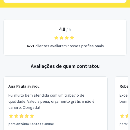
4.8
/
5
4221
clientes avaliaram nossos profissionais
Avaliações de quem contratou
Ana Paula
avaliou:
Rober
Fui muito bem atendida com um trabalho de
Excel
qualidade. Valeu a pena, orçamento grátis e não é
bom p
careiro. Obrigada!
para
Antônio Santos
/
Online
para
V