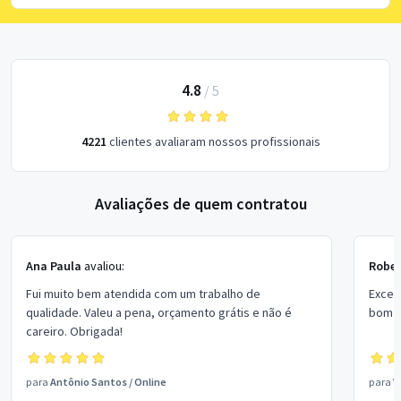
4.8
/
5
4221
clientes avaliaram nossos profissionais
Avaliações de quem contratou
Ana Paula
avaliou:
Rober
Fui muito bem atendida com um trabalho de
Excel
qualidade. Valeu a pena, orçamento grátis e não é
bom p
careiro. Obrigada!
para
Antônio Santos
/
Online
para
V