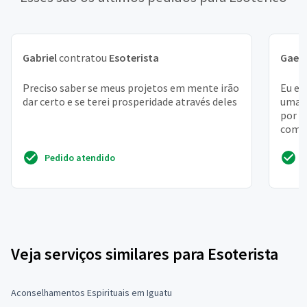
Gabriel
contratou
Esoterista
Gael
Preciso saber se meus projetos em mente irão
Eu es
dar certo e se terei prosperidade através deles
uma e
por a
como 
Pedido atendido
Veja serviços similares para Esoterista
Aconselhamentos Espirituais em Iguatu