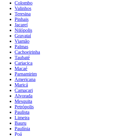
Colombo
Valinhos
Teresina
Pinhais
Jacareí
Nilópolis
Gravataí
Viamão
Palmas
Cachoeirinha
Taubaté
Cariacica
Macaé
Parnamirim
Americana
Maricá
Camaçari
Alvorada
Mesquita
Petrópolis
Paulista
Limeira
Bauru
Paulínia
Poá