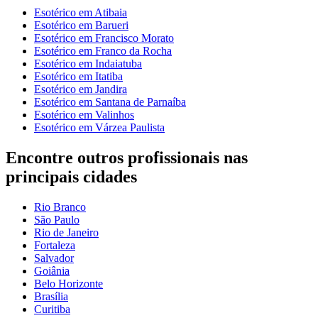
Esotérico em Atibaia
Esotérico em Barueri
Esotérico em Francisco Morato
Esotérico em Franco da Rocha
Esotérico em Indaiatuba
Esotérico em Itatiba
Esotérico em Jandira
Esotérico em Santana de Parnaíba
Esotérico em Valinhos
Esotérico em Várzea Paulista
Encontre outros profissionais nas
principais cidades
Rio Branco
São Paulo
Rio de Janeiro
Fortaleza
Salvador
Goiânia
Belo Horizonte
Brasília
Curitiba