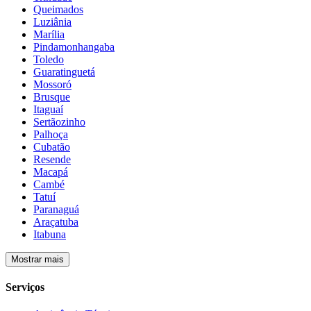
Queimados
Luziânia
Marília
Pindamonhangaba
Toledo
Guaratinguetá
Mossoró
Brusque
Itaguaí
Sertãozinho
Palhoça
Cubatão
Resende
Macapá
Cambé
Tatuí
Paranaguá
Araçatuba
Itabuna
Mostrar mais
Serviços