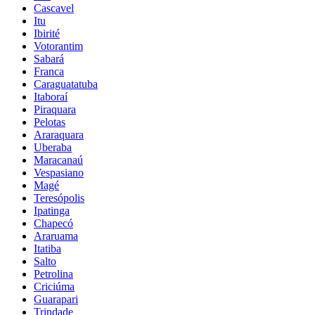
Cascavel
Itu
Ibirité
Votorantim
Sabará
Franca
Caraguatatuba
Itaboraí
Piraquara
Pelotas
Araraquara
Uberaba
Maracanaú
Vespasiano
Magé
Teresópolis
Ipatinga
Chapecó
Araruama
Itatiba
Salto
Petrolina
Criciúma
Guarapari
Trindade