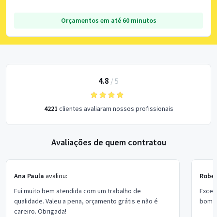
Orçamentos em até 60 minutos
4.8
/
5
4221
clientes avaliaram nossos profissionais
Avaliações de quem contratou
Ana Paula
avaliou:
Rober
Fui muito bem atendida com um trabalho de
Excel
qualidade. Valeu a pena, orçamento grátis e não é
bom p
careiro. Obrigada!