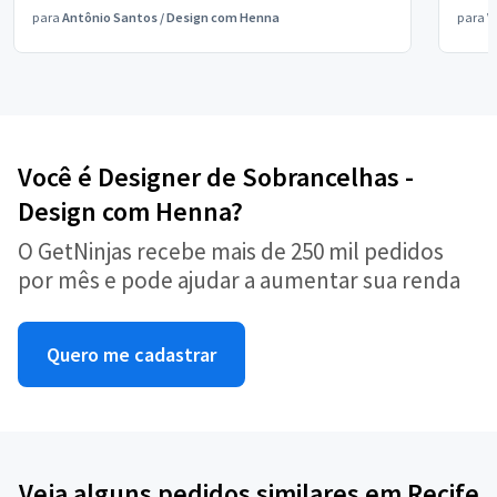
para
Antônio Santos
/
Design com Henna
para
V
Você é Designer de Sobrancelhas -
Design com Henna?
O GetNinjas recebe mais de 250 mil pedidos
por mês e pode ajudar a aumentar sua renda
Quero me cadastrar
Veja alguns pedidos similares em Recife