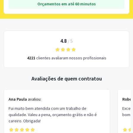
Orçamentos em até 60 minutos
4.8
/
5
4221
clientes avaliaram nossos profissionais
Avaliações de quem contratou
Ana Paula
avaliou:
Rober
Fui muito bem atendida com um trabalho de
Excel
qualidade. Valeu a pena, orçamento grátis e não é
bom p
careiro. Obrigada!