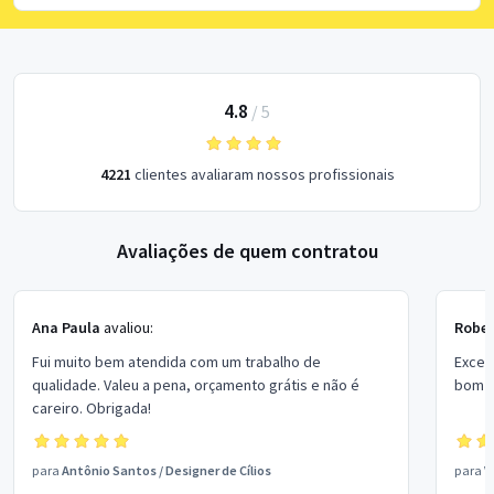
4.8
/
5
4221
clientes avaliaram nossos profissionais
Avaliações de quem contratou
Ana Paula
avaliou:
Rober
Fui muito bem atendida com um trabalho de
Excel
qualidade. Valeu a pena, orçamento grátis e não é
bom p
careiro. Obrigada!
para
Antônio Santos
/
Designer de Cílios
para
V