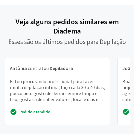
Veja alguns pedidos similares em
Diadema
Esses são os últimos pedidos para Depilação
Antônia
contratou
Depiladora
João 
Estou procurando profissional para fazer
Boa n
minha depilação intima, faço cada 30 a 40 dias,
hoje,
pouco pelo gosto de deixar sempre limpo e
agend
liso, gostaria de saber valores, local e dias e
solic
horários...
Estou
Pedido atendido