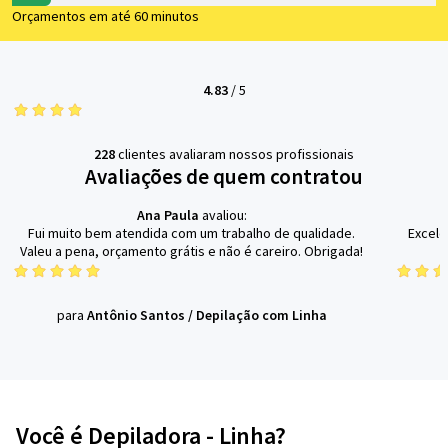
Orçamentos em até 60 minutos
4.83
/
5
228
clientes avaliaram nossos profissionais
Avaliações de quem contratou
Ana Paula
avaliou:
Fui muito bem atendida com um trabalho de qualidade.
Excele
Valeu a pena, orçamento grátis e não é careiro. Obrigada!
para
Antônio Santos
/
Depilação com Linha
Você é Depiladora - Linha?