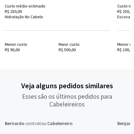
Custo médio estimado
Custo mé
R$ 250,00
R$ 250,0
Hidratação No Cabelo
Escova De
Menor custo
Maior custo
Menor cu
R$ 90,00
R$ 500,00
R$ 100,0
Veja alguns pedidos similares
Esses são os últimos pedidos para
Cabeleireiros
Bernardo
contratou
Cabeleireiro
Benjam