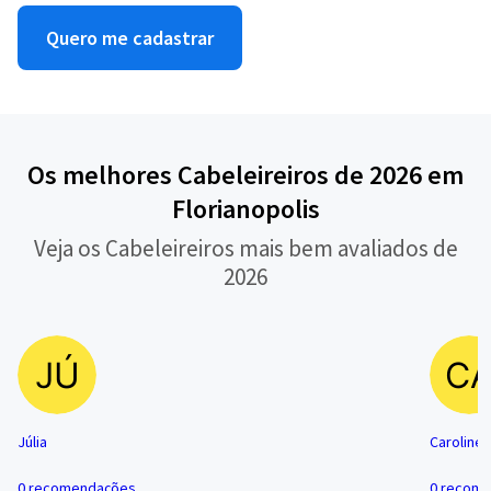
Quero me cadastrar
Os melhores Cabeleireiros de 2026 em
Florianopolis
Veja os Cabeleireiros mais bem avaliados de
2026
Júlia
Caroline
0 recomendações
0 recom