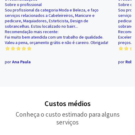
Sobre o profissional
Sobre o p
Sou profissional da categoria Moda e Beleza, e faço
Sou profi
serviços relacionados a Cabeleireiros, Manicure e
serviços 
pedicure, Maquiadores, Esteticista, Design de
pedicure,
sobrancelhas. Estou localizado no bairr...
sobrancel
Recomendação mais recente:
Recomend
Fui muito bem atendida com um trabalho de qualidade.
Excelent
Valeu a pena, orçamento grátis e não é careiro. Obrigada!
preços. 
por
Ana Paula
por
Robe
Custos médios
Conheça o custo estimado para alguns
serviços