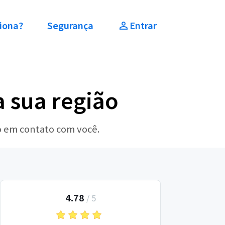
iona?
Segurança
Entrar
a sua região
ão em contato com você.
4.78
/
5