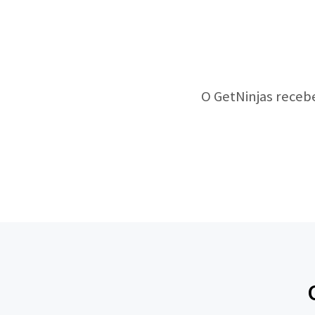
O GetNinjas receb