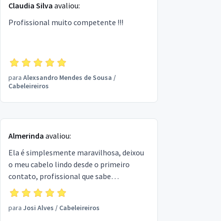
Claudia Silva
avaliou:
Profissional muito competente !!!
para
Alexsandro Mendes de Sousa
/
Cabeleireiros
Almerinda
avaliou:
Ela é simplesmente maravilhosa, deixou
o meu cabelo lindo desde o primeiro
contato, profissional que sabe
exatamente o que está fazendo, além de
ser uma pessoa muito querida e do bem.
para
Josi Alves
/
Cabeleireiros
Sou apaixonada por ela.