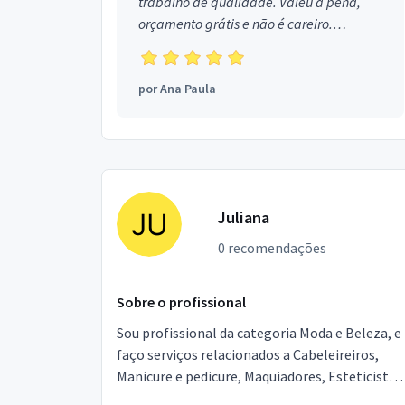
trabalho de qualidade. Valeu a pena,
orçamento grátis e não é careiro.
Obrigada!
por
Ana Paula
Juliana
0 recomendações
Sobre o profissional
Sou profissional da categoria Moda e Beleza, e
faço serviços relacionados a Cabeleireiros,
Manicure e pedicure, Maquiadores, Esteticista,
Design de sobrancelhas. Estou localizado no