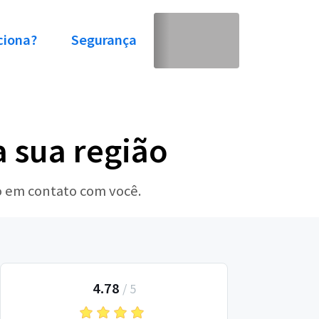
ciona?
Segurança
a sua região
ão em contato com você.
4.78
/
5