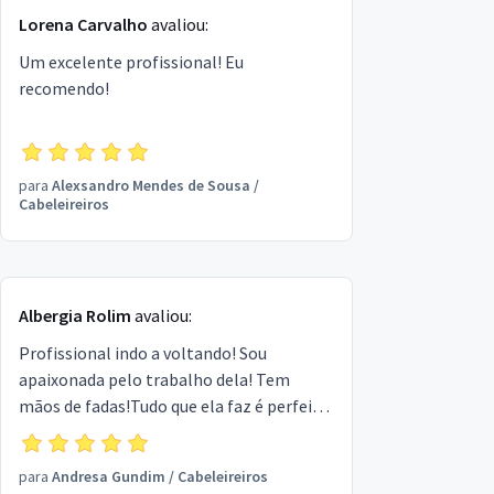
Lorena Carvalho
avaliou:
Um excelente profissional! Eu
recomendo!
para
Alexsandro Mendes de Sousa
/
Cabeleireiros
Albergia Rolim
avaliou:
Profissional indo a voltando! Sou
apaixonada pelo trabalho dela! Tem
mãos de fadas!Tudo que ela faz é perfeito,
lindo e maravilhoso! Sem falar na
simpatia e alto astral! SUPER
para
Andresa Gundim
/
Cabeleireiros
PROFISSIONAL! ELA É TOP, NOTA MIL!!