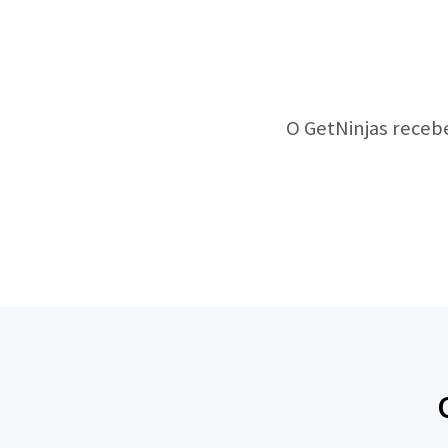
O GetNinjas receb