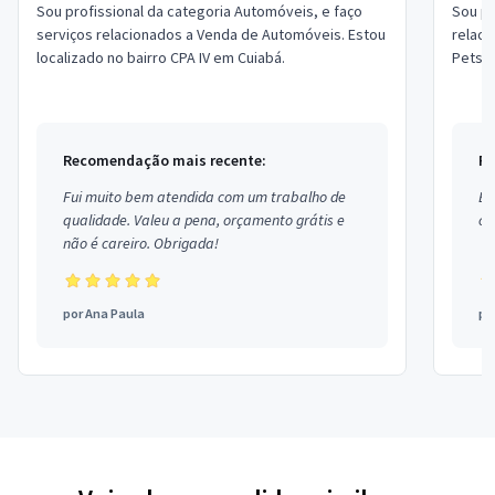
Sou profissional da categoria Automóveis, e faço
Sou pr
serviços relacionados a Venda de Automóveis. Estou
relaci
localizado no bairro CPA IV em Cuiabá.
Pets. 
Bandei
Recomendação mais recente:
Re
Fui muito bem atendida com um trabalho de
Ex
qualidade. Valeu a pena, orçamento grátis e
co
não é careiro. Obrigada!
por
Ana Paula
po