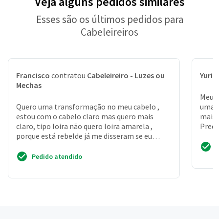
Veja alguns pedidos similares
Esses são os últimos pedidos para
Cabeleireiros
Francisco
contratou
Cabeleireiro - Luzes ou
Yuri
c
Mechas
Meu c
Quero uma transformação no meu cabelo ,
umas 
estou com o cabelo claro mas quero mais
mais 
claro, tipo loira não quero loira amarela ,
Preci
porque está rebelde já me disseram se eu
clarear de uma vez e p...
Pedido atendido