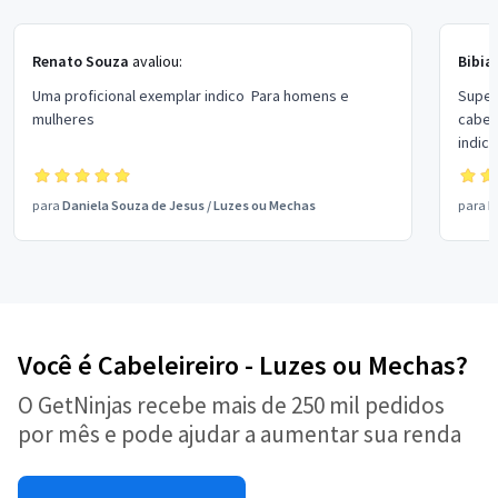
Renato Souza
avaliou:
Bibia
Uma proficional exemplar indico Para homens e
Super 
mulheres
cabel
indico
para
Daniela Souza de Jesus
/
Luzes ou Mechas
para
F
Você é Cabeleireiro - Luzes ou Mechas?
O GetNinjas recebe mais de 250 mil pedidos
por mês e pode ajudar a aumentar sua renda