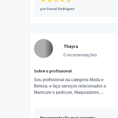
por
Daniel Rodriguez
Thayra
0 recomendações
Sobre o profissional
Sou profissional da categoria Moda e
Beleza, e faço serviços relacionados a
Manicure e pedicure, Maquiadores,
Depilação, Esteticista, Designer de
Sobrancelhas, Podólogo,
Micropigmentador,...
Recomendação mais recente: