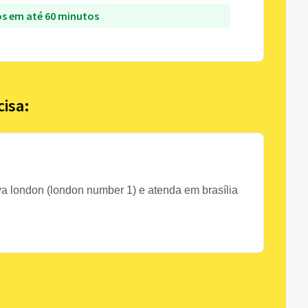
s em até 60 minutos
cisa:
va london (london number 1) e atenda em brasília