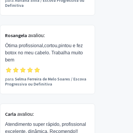
Adriana Silva
/
Escova Progressiva ou
para
Definitiva
Rosangela
avaliou:
Ótima profissional,cortou,pintou e fez
botox no meu cabelo. Trabalha muito
bem
Selma Ferreira de Melo Soares
/
Escova
para
Progressiva ou Definitiva
Carla
avaliou:
Atendimento super rápido, profissional
excelente, dinâmica. Recomendo!!