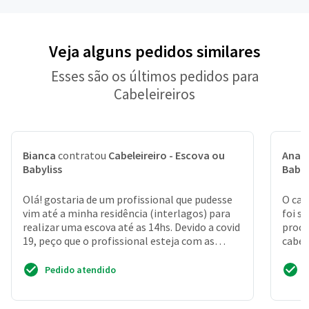
Veja alguns pedidos similares
Esses são os últimos pedidos para
Cabeleireiros
Bianca
contratou
Cabeleireiro - Escova ou
Ana C
Babyliss
Babyl
Olá! gostaria de um profissional que pudesse
O cab
vim até a minha residência (interlagos) para
foi sa
realizar uma escova até as 14hs. Devido a covid
proce
19, peço que o profissional esteja com as
cabel
proteçõ...
retoqu
Pedido atendido