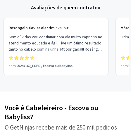
Avaliações de quem contratou
Rosangela Xavier Alecrim
avaliou:
Márci
Sem dúvidas vou continuar com ela muito capricho no
Ótima
atendimento educada e ágil. Tive um ótimo resultado
tanto no cabelo com na unha. Mt obrigada!!! Rosângela
(primeiro atendimento)
para
25247160_LGPD
/
Escova ou Babyliss
para
V
Você é Cabeleireiro - Escova ou
Babyliss?
O GetNinjas recebe mais de 250 mil pedidos