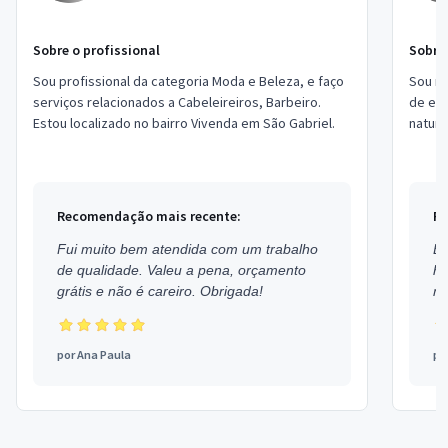
Sobre o profissional
Sobre 
Sou profissional da categoria Moda e Beleza, e faço
Sou m
serviços relacionados a Cabeleireiros, Barbeiro.
de exp
Estou localizado no bairro Vivenda em São Gabriel.
natura
durad
ev...
Recomendação mais recente:
Re
Fui muito bem atendida com um trabalho
Ex
de qualidade. Valeu a pena, orçamento
h
grátis e não é careiro. Obrigada!
mu
por
Ana Paula
po