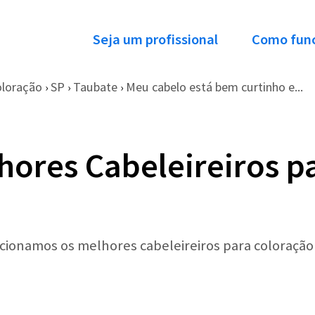
Seja um profissional
Como fun
oloração
SP
Taubate
Meu cabelo está bem curtinho e...
›
›
›
hores Cabeleireiros p
ecionamos os melhores cabeleireiros para coloração