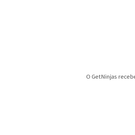
O GetNinjas receb