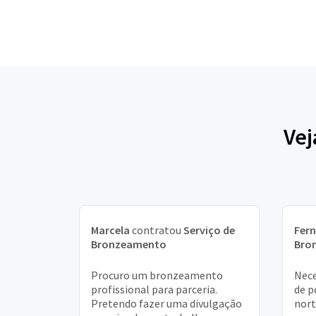
Vej
Marcela
contratou
Serviço de
Fer
Bronzeamento
Bro
Procuro um bronzeamento
Nece
profissional para parceria.
de p
Pretendo fazer uma divulgação
nort