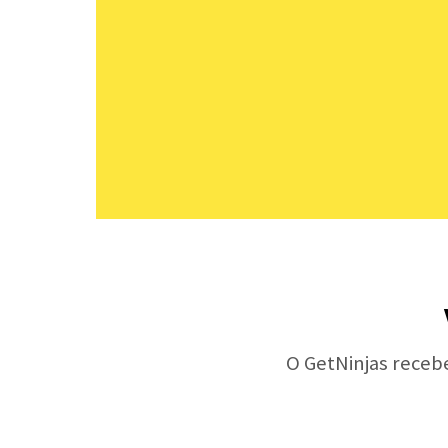
O GetNinjas receb