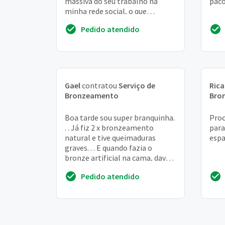
massiva do seu trabalho na
paco
minha rede social, o que
certamente levará mais clientes
Pedido atendido
para você. Tenho cert...
Gael
contratou
Serviço de
Ric
Bronzeamento
Bro
Boa tarde sou super branquinha.
Proc
. . Já fiz 2 x bronzeamento
para
natural e tive queimaduras
espa
graves. . . E quando fazia o
bronze artificial na cama, dava
super certo, nunca deu
Pedido atendido
queimadura. . . ...