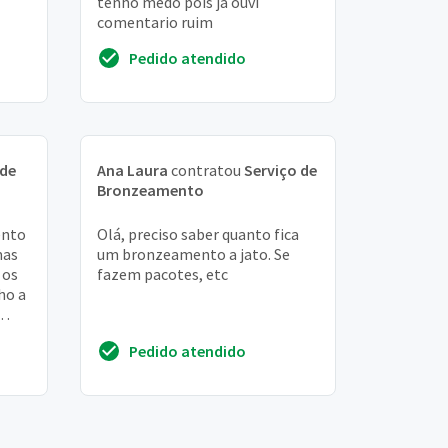
tenho medo pois ja ouvi
comentario ruim
Pedido atendido
 de
Ana Laura
contratou
Serviço de
Bronzeamento
ento
Olá, preciso saber quanto fica
mas
um bronzeamento a jato. Se
 os
fazem pacotes, etc
ho a
...
Pedido atendido