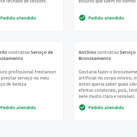
te fechado de sessões
escuros que saem no banho
Pedido atendido
Pedido atendido
ardo
contratou
Serviço de
Antônio
contratou
Serviço
nzeamento
Bronzeamento
uro profissional freelancer
Gostaria fazer o bronzeam
 prestar serviço no meu
artificial no corpo inteiro, 
ço de beleza
antes queria saber quais são
efeitos colaterais, pois, ten
pele muito clara e sensível,
quando tomo sol a pele fica v
Pedido atendido
Pedido atendido