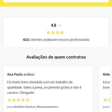
4.8
/
5
4221
clientes avaliaram nossos profissionais
Avaliações de quem contratou
Ana Paula
avaliou:
Rober
Fui muito bem atendida com um trabalho de
Excel
qualidade. Valeu a pena, orçamento grátis e não é
bom p
careiro. Obrigada!
para
Antônio Santos
/
Bronzeamento
para
V