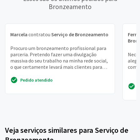
Bronzeamento
Marcela
contratou
Serviço de Bronzeamento
Fern
Bron
Procuro um bronzeamento profissional para
parceria. Pretendo fazer uma divulgação
Neces
massiva do seu trabalho na minha rede social,
alegr
o que certamente levará mais clientes para
com p
você. Tenho cert...
Pedido atendido
Veja serviços similares para Serviço de
Bronzeamento