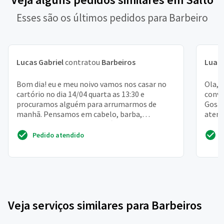
Esses são os últimos pedidos para Barbeiro
Lucas Gabriel
contratou
Barbeiros
Luan
Bom dia! eu e meu noivo vamos nos casar no
Ola, 
cartório no dia 14/04 quarta as 13:30 e
conve
procuramos alguém para arrumarmos de
Gosat
manhã. Pensamos em cabelo, barba,
atend
sobrancelha, maquiagem básica. Co...
domin
Pedido atendido
Veja serviços similares para Barbeiros