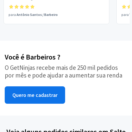
para
Antônio Santos
/
Barbeiro
para
V
Você é Barbeiros ?
O GetNinjas recebe mais de 250 mil pedidos
por mês e pode ajudar a aumentar sua renda
Quero me cadastrar
Veja alguns pedidos similares em Salto