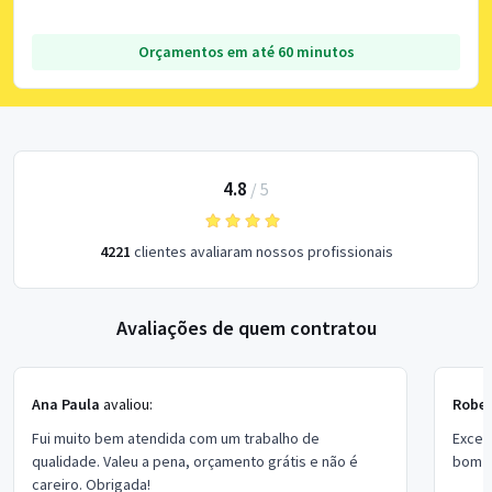
Orçamentos em até 60 minutos
4.8
/
5
4221
clientes avaliaram nossos profissionais
Avaliações de quem contratou
Ana Paula
avaliou:
Rober
Fui muito bem atendida com um trabalho de
Excel
qualidade. Valeu a pena, orçamento grátis e não é
bom p
careiro. Obrigada!