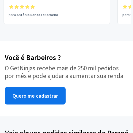
para
Antônio Santos
/
Barbeiro
para
V
Você é Barbeiros ?
O GetNinjas recebe mais de 250 mil pedidos
por mês e pode ajudar a aumentar sua renda
Quero me cadastrar
Veja alguns pedidos similares do Paraná