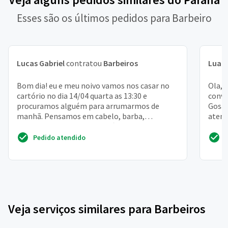
Esses são os últimos pedidos para Barbeiro
Lucas Gabriel
contratou
Barbeiros
Luan
Bom dia! eu e meu noivo vamos nos casar no
Ola, 
cartório no dia 14/04 quarta as 13:30 e
conve
procuramos alguém para arrumarmos de
Gosat
manhã. Pensamos em cabelo, barba,
atend
sobrancelha, maquiagem básica. Co...
domin
Pedido atendido
Veja serviços similares para Barbeiros