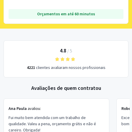
Orçamentos em até 60 minutos
4.8
/
5
4221
clientes avaliaram nossos profissionais
Avaliações de quem contratou
Ana Paula
avaliou:
Rober
Fui muito bem atendida com um trabalho de
Excel
qualidade. Valeu a pena, orçamento grátis e não é
bom p
careiro. Obrigada!