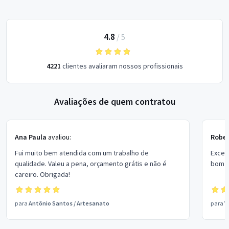
4.8
/
5
4221
clientes avaliaram nossos profissionais
Avaliações de quem contratou
Ana Paula
avaliou:
Rober
Fui muito bem atendida com um trabalho de
Excel
qualidade. Valeu a pena, orçamento grátis e não é
bom p
careiro. Obrigada!
para
Antônio Santos
/
Artesanato
para
V