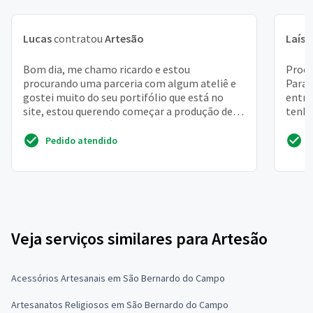
Lucas
contratou
Artesão
Laís
c
Bom dia, me chamo ricardo e estou
Procu
procurando uma parceria com algum ateliê e
Para 
gostei muito do seu portifólio que está no
entre
site, estou querendo começar a produção de
tenha
rosh, para narguilé, fei...
entreg
Pedido atendido
Veja serviços similares para Artesão
Acessórios Artesanais em São Bernardo do Campo
Artesanatos Religiosos em São Bernardo do Campo