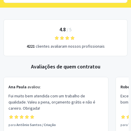
4.8
/
5
4221
clientes avaliaram nossos profissionais
Avaliações de quem contratou
Ana Paula
avaliou:
Rober
Fui muito bem atendida com um trabalho de
Excel
qualidade. Valeu a pena, orçamento grátis e não é
bom p
careiro. Obrigada!
para
Antônio Santos
/
Criação
para
V