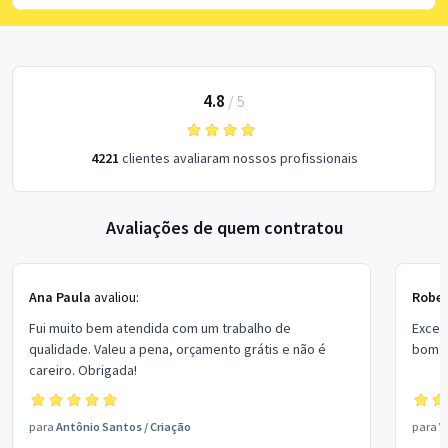
4.8
/
5
4221
clientes avaliaram nossos profissionais
Avaliações de quem contratou
Ana Paula
avaliou:
Rober
Fui muito bem atendida com um trabalho de
Excel
qualidade. Valeu a pena, orçamento grátis e não é
bom p
careiro. Obrigada!
para
Antônio Santos
/
Criação
para
V