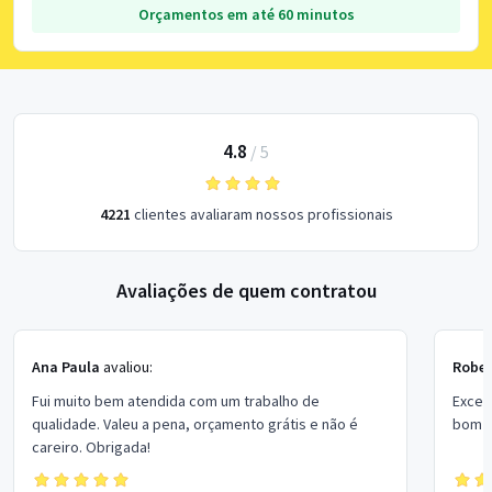
Orçamentos em até 60 minutos
4.8
/
5
4221
clientes avaliaram nossos profissionais
Avaliações de quem contratou
Ana Paula
avaliou:
Rober
Fui muito bem atendida com um trabalho de
Excel
qualidade. Valeu a pena, orçamento grátis e não é
bom p
careiro. Obrigada!