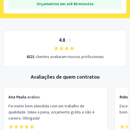
Orçamentos em até 60 minutos
4.8
/
5
4221
clientes avaliaram nossos profissionais
Avaliações de quem contratou
Ana Paula
avaliou:
Rober
Fui muito bem atendida com um trabalho de
Excel
qualidade. Valeu a pena, orçamento grátis e não é
bom p
careiro. Obrigada!