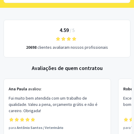
4.59
/
5
20698
clientes avaliaram nossos profissionais
Avaliações de quem contratou
Ana Paula
avaliou:
Rober
Fui muito bem atendida com um trabalho de
Excel
qualidade. Valeu a pena, orçamento grátis e não é
bom p
careiro. Obrigada!
para
Antônio Santos
/
Veterinário
para
V