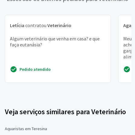
Letícia
contratou
Veterinário
Agat
Algum veterinário que venha em casa? e que
Meu g
faça eutanásia?
acho 
garga
alime
Pedido atendido
Veja serviços similares para Veterinário
Aquaristas em Teresina