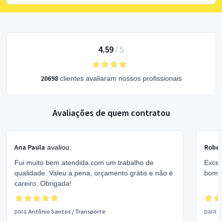
4.59
/
5
20698
clientes avaliaram nossos profissionais
Avaliações de quem contratou
Ana Paula
Rober
avaliou:
Fui muito bem atendida com um trabalho de
Excel
qualidade. Valeu a pena, orçamento grátis e não é
bom 
careiro. Obrigada!
Antônio Santos
/
Transporte
V
para
para