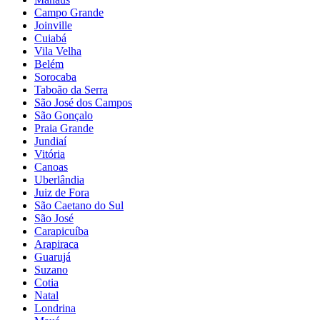
Campo Grande
Joinville
Cuiabá
Vila Velha
Belém
Sorocaba
Taboão da Serra
São José dos Campos
São Gonçalo
Praia Grande
Jundiaí
Vitória
Canoas
Uberlândia
Juiz de Fora
São Caetano do Sul
São José
Carapicuíba
Arapiraca
Guarujá
Suzano
Cotia
Natal
Londrina