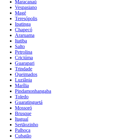
Maracanaú
Vespasiano
Magé
Teresópolis
Ipatinga
Chapecó
Araruama
Itatiba
Salto
Petrolina
Criciúma
Guarapari
Trindade
Queimados
Luziânia
Marília
Pindamonhangaba
Toledo
Guaratinguetá
Mossoró
Brusque
Itaguaí
Sertãozinho
Palhoça
Cubatão