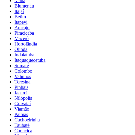
Mauá
Blumenau
Itajaí
Betim
Itapevi
Aracaju
Piracicaba
Maceió
Hortolândia
Olinda
Indaiatuba
Itaquaquecetuba
Sumaré
Colombo
Valinhos
Teresina
Pinhais
Jacareí
Nilópolis
Gravataí
Viamão
Palmas
Cachoeirinha
Taubaté
Cariacica