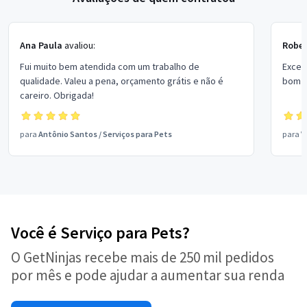
Ana Paula
avaliou:
Rober
Fui muito bem atendida com um trabalho de
Excel
qualidade. Valeu a pena, orçamento grátis e não é
bom p
careiro. Obrigada!
para
Antônio Santos
/
Serviços para Pets
para
V
Você é Serviço para Pets?
O GetNinjas recebe mais de 250 mil pedidos
por mês e pode ajudar a aumentar sua renda