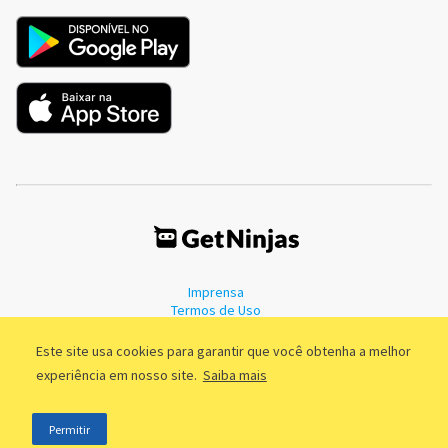
Imprensa
Termos de Uso
Política de Privacidade
Este site usa cookies para garantir que você obtenha a melhor
experiência em nosso site.
Saiba mais
©2011 - 2026, GetNinjas LTDA. CNPJ 55.744.877/0001-89 - Rua Dr.
Permitir
Fernandes Coelho, 85 - 3º andar - São Paulo/SP - Brasil