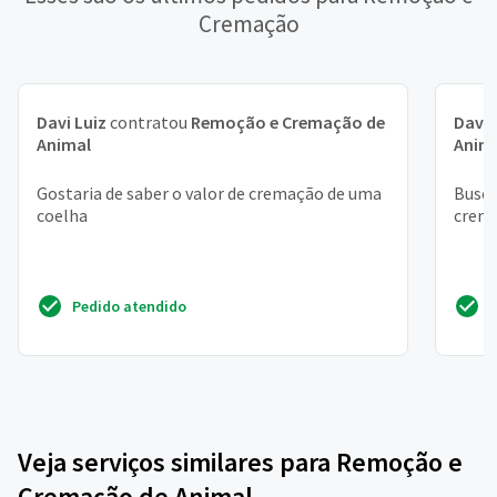
Cremação
Davi Luiz
contratou
Remoção e Cremação de
Davi
Animal
Anim
Gostaria de saber o valor de cremação de uma
Busca
coelha
crem
Pedido atendido
Veja serviços similares para Remoção e
Cremação de Animal