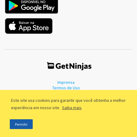
Imprensa
Termos de Uso
Política de Privacidade
Este site usa cookies para garantir que você obtenha a melhor
experiência em nosso site.
Saiba mais
©2011 - 2026, GetNinjas LTDA. CNPJ 55.744.877/0001-89 - Rua Dr.
Permitir
Fernandes Coelho, 85 - 3º andar - São Paulo/SP - Brasil
;