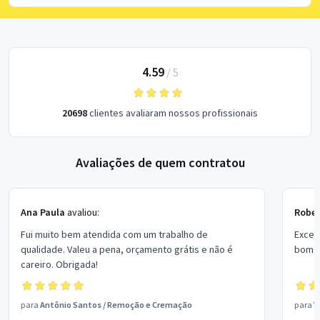
4.59
/
5
20698
clientes avaliaram nossos profissionais
Avaliações de quem contratou
Ana Paula
avaliou:
Rober
Fui muito bem atendida com um trabalho de
Excel
qualidade. Valeu a pena, orçamento grátis e não é
bom p
careiro. Obrigada!
para
Antônio Santos
/
Remoção e Cremação
para
V