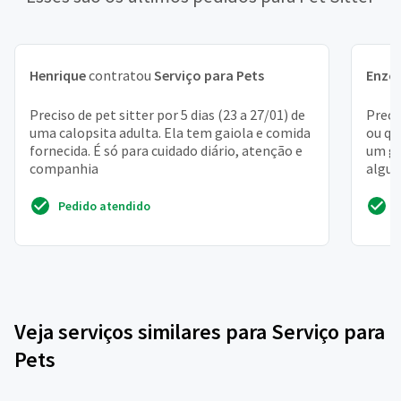
Henrique
contratou
Serviço para Pets
Enzo
Preciso de pet sitter por 5 dias (23 a 27/01) de
Preci
uma calopsita adulta. Ela tem gaiola e comida
ou qu
fornecida. É só para cuidado diário, atenção e
um ga
companhia
algue
25/05.
Pedido atendido
Veja serviços similares para Serviço para
Pets