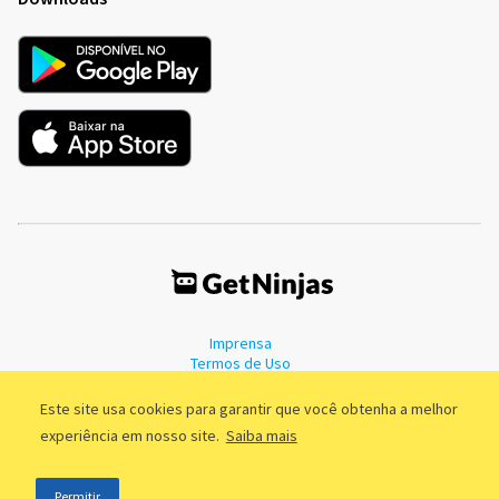
Imprensa
Termos de Uso
Política de Privacidade
Este site usa cookies para garantir que você obtenha a melhor
experiência em nosso site.
Saiba mais
©2011 - 2026, GetNinjas LTDA. CNPJ 55.744.877/0001-89 - Rua Dr.
Permitir
Fernandes Coelho, 85 - 3º andar - São Paulo/SP - Brasil