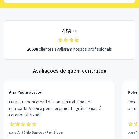
4.59
/
5
20698
clientes avaliaram nossos profissionais
Avaliações de quem contratou
Ana Paula
avaliou:
Rober
Fui muito bem atendida com um trabalho de
Excel
qualidade. Valeu a pena, orçamento grátis e não é
bom p
careiro. Obrigada!
para
Antônio Santos
/
Pet Sitter
para
V