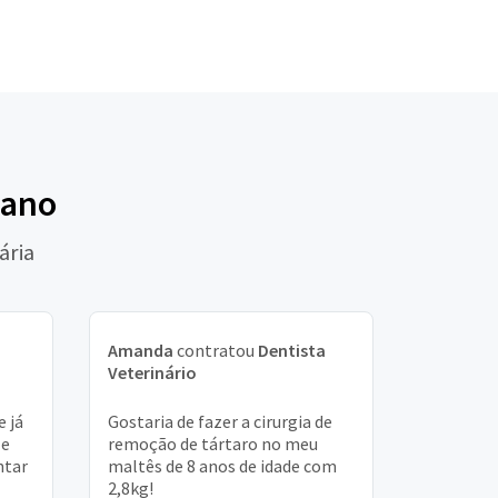
zano
ária
Amanda
contratou
Dentista
Veterinário
 já
Gostaria de fazer a cirurgia de
 e
remoção de tártaro no meu
ntar
maltês de 8 anos de idade com
2,8kg!