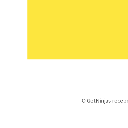
O GetNinjas receb