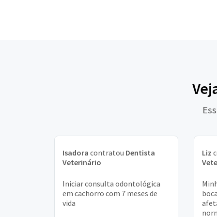
Vej
Ess
Isadora
contratou
Dentista
Liz
c
Veterinário
Vete
Iniciar consulta odontológica
Minh
em cachorro com 7 meses de
boca
vida
afet
norm