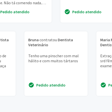
e. Não tá comendo nada,
 com dor. Gostaria de
Pedido atendido
Pedido atendido
ar um den...
tista
Bruna
contratou
Dentista
Maria 
Veterinário
Dentis
o de
Tenho uma pinscher com mal
Extraç
u
hálito e com muitos tártaros
srd fê
raça
exame
Pedido atendido
P