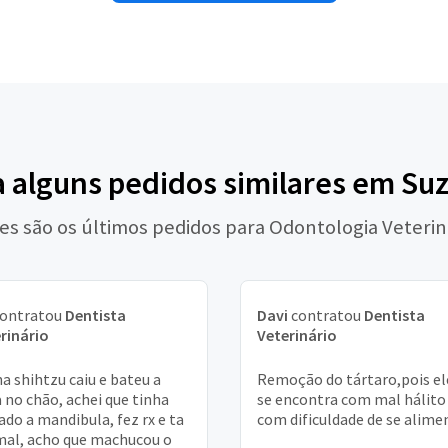
a alguns pedidos similares em Su
es são os últimos pedidos para Odontologia Veterin
ontratou
Dentista
Davi
contratou
Dentista
rinário
Veterinário
a shihtzu caiu e bateu a
Remoção do tártaro,pois ele
 no chão, achei que tinha
se encontra com mal hálito
ado a mandibula, fez rx e ta
com dificuldade de se alime
al, acho que machucou o