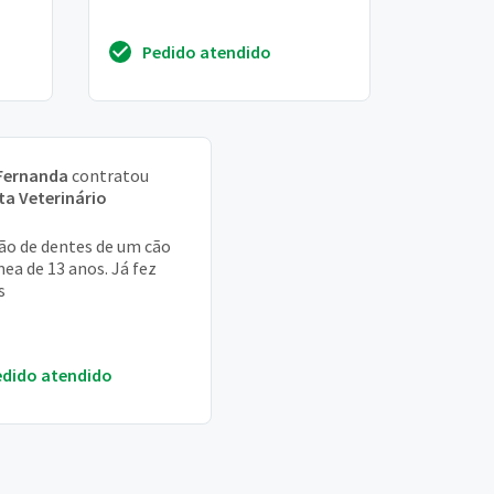
Pedido atendido
Fernanda
contratou
ta Veterinário
ão de dentes de um cão
mea de 13 anos. Já fez
s
edido atendido