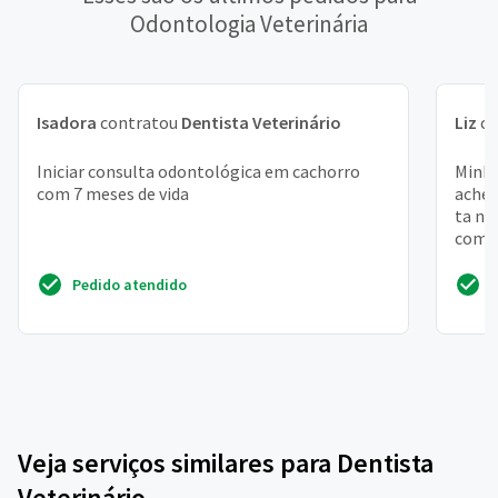
Odontologia Veterinária
Isadora
contratou
Dentista Veterinário
Liz
co
Iniciar consulta odontológica em cachorro
Minha
com 7 meses de vida
achei
ta no
comen
marca
Pedido atendido
Veja serviços similares para Dentista
Veterinário