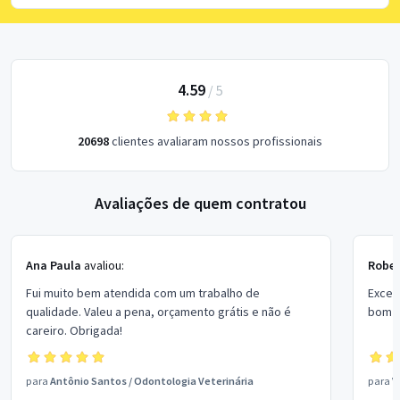
4.59
/
5
20698
clientes avaliaram nossos profissionais
Avaliações de quem contratou
Ana Paula
avaliou:
Rober
Fui muito bem atendida com um trabalho de
Excel
qualidade. Valeu a pena, orçamento grátis e não é
bom p
careiro. Obrigada!
para
Antônio Santos
/
Odontologia Veterinária
para
V