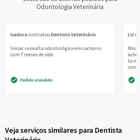
Odontologia Veterinária
Isadora
contratou
Dentista Veterinário
Liz
co
Iniciar consulta odontológica em cachorro
Minha
com 7 meses de vida
achei
ta no
comen
marca
Pedido atendido
Veja serviços similares para Dentista
Veterinário