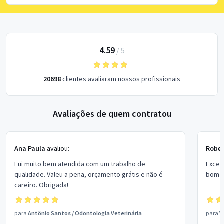
4.59
/
5
20698
clientes avaliaram nossos profissionais
Avaliações de quem contratou
Ana Paula
avaliou:
Rober
Fui muito bem atendida com um trabalho de
Excel
qualidade. Valeu a pena, orçamento grátis e não é
bom p
careiro. Obrigada!
para
Antônio Santos
/
Odontologia Veterinária
para
V