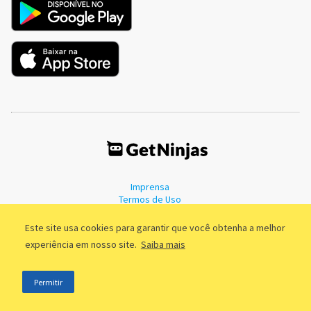
Imprensa
Termos de Uso
Política de Privacidade
Este site usa cookies para garantir que você obtenha a melhor
experiência em nosso site.
Saiba mais
©2011 - 2026, GetNinjas LTDA. CNPJ 55.744.877/0001-89 - Rua Dr.
Permitir
Fernandes Coelho, 85 - 3º andar - São Paulo/SP - Brasil
;