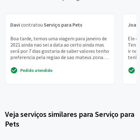
Davi
contratou
Serviço para Pets
Joaq
Boa tarde, temos uma viagem para janeiro de
Ele é
2021 ainda nao sei a data ao certo ainda mas
Tenho
será por 7 dias gostaria de saber valores tenho
ir no
preferencia pela regiao de sao mateus zona
tenho
leste -...
ele
Pedido atendido
Veja serviços similares para Serviço para
Pets