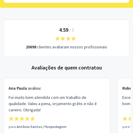
4.59
/
5
20698
clientes avaliaram nossos profissionais
Avaliações de quem contratou
Ana Paula
avaliou:
Rober
Fui muito bem atendida com um trabalho de
Excel
qualidade. Valeu a pena, orçamento grátis e não é
bom p
careiro. Obrigada!
para
Antônio Santos
/
Hospedagem
para
V