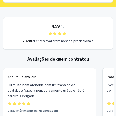
4.59
/
5
20698
clientes avaliaram nossos profissionais
Avaliações de quem contratou
Ana Paula
avaliou:
Rober
Fui muito bem atendida com um trabalho de
Excel
qualidade. Valeu a pena, orçamento grátis e não é
bom p
careiro. Obrigada!
para
Antônio Santos
/
Hospedagem
para
V