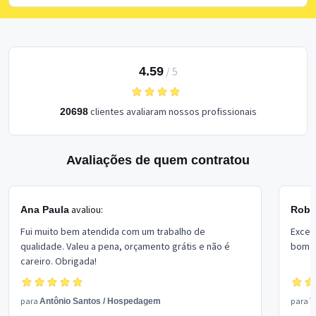
4.59
/
5
clientes avaliaram nossos profissionais
20698
Avaliações de quem contratou
avaliou:
Ana Paula
Rober
Fui muito bem atendida com um trabalho de
Excel
qualidade. Valeu a pena, orçamento grátis e não é
bom p
careiro. Obrigada!
para
para
Antônio Santos
/
Hospedagem
V