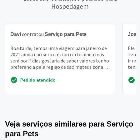
Hospedagem
contratou
Davi
Serviço para Pets
Joaq
Boa tarde, temos uma viagem para janeiro de
Ele é
2021 ainda nao sei a data ao certo ainda mas
Tenho
será por 7 dias gostaria de saber valores tenho
ir no
preferencia pela regiao de sao mateus zona
tenho
leste -...
ele
Pedido atendido
Veja serviços similares para Serviço
para Pets