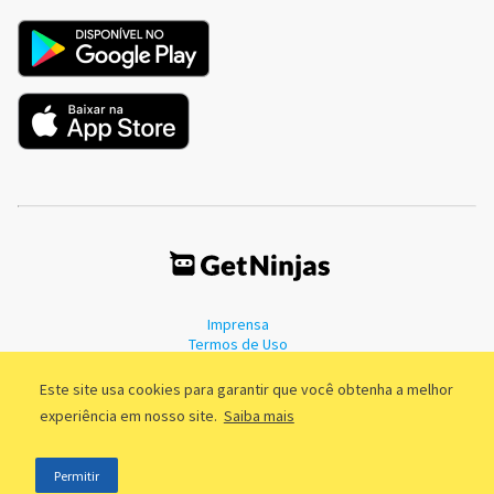
Imprensa
Termos de Uso
Política de Privacidade
Este site usa cookies para garantir que você obtenha a melhor
experiência em nosso site.
Saiba mais
©2011 - 2026, GetNinjas LTDA. CNPJ 55.744.877/0001-89 - Rua Dr.
Permitir
Fernandes Coelho, 85 - 3º andar - São Paulo/SP - Brasil