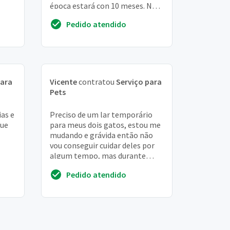
época estará con 10 meses. Não
é castrada ainda
Pedido atendido
para
Vicente
contratou
Serviço para
Pets
ias e
Preciso de um lar temporário
que
para meus dois gatos, estou me
mudando e grávida então não
vou conseguir cuidar deles por
algum tempo, mas durante
todo o período estou disposta a
Pedido atendido
arcar com t...