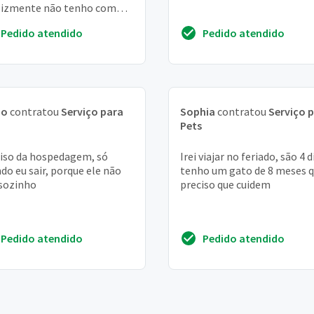
lizmente não tenho com
 deixa lo e não posso leva
Pedido atendido
Pedido atendido
le
no
contratou
Serviço para
Sophia
contratou
Serviço 
Pets
iso da hospedagem, só
Irei viajar no feriado, são 4 d
do eu sair, porque ele não
tenho um gato de 8 meses 
 sozinho
preciso que cuidem
Pedido atendido
Pedido atendido