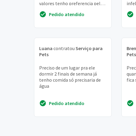
valores tenho preferencia pela
infe
regiao de sao mateus zona leste
quem
Pedido atendido
-...
lo e
Luana
contratou
Serviço para
Bre
Pets
Pets
Preciso de um lugar pra ele
Prec
dormir 2 finais de semana já
quan
tenho comida só precisaria de
fica
água
Pedido atendido