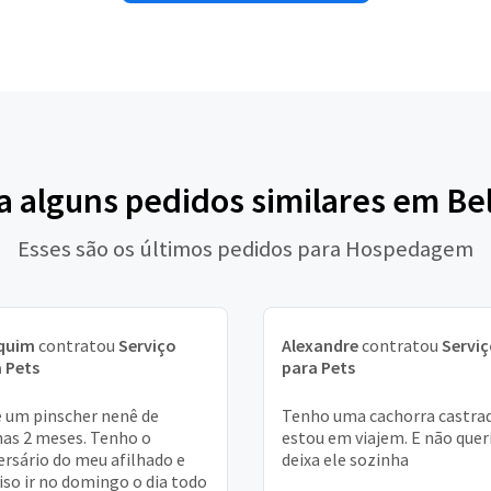
a alguns pedidos similares em B
Esses são os últimos pedidos para Hospedagem
quim
contratou
Serviço
Alexandre
contratou
Servi
 Pets
para Pets
é um pinscher nenê de
Tenho uma cachorra castra
as 2 meses. Tenho o
estou em viajem. E não quer
ersário do meu afilhado e
deixa ele sozinha
iso ir no domingo o dia todo