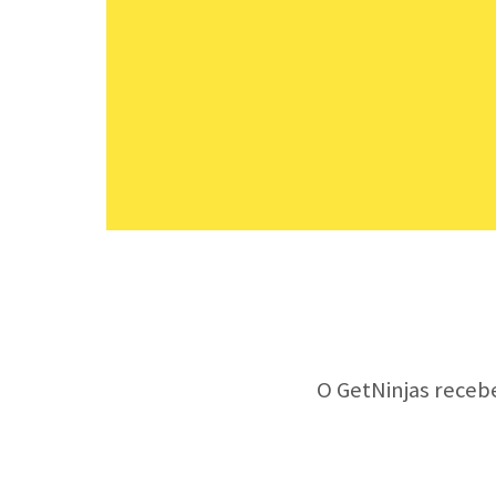
O GetNinjas receb