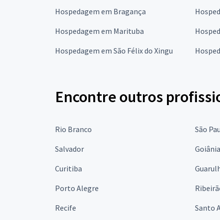
Hospedagem em Bragança
Hospe
Hospedagem em Marituba
Hosped
Hospedagem em São Félix do Xingu
Hosped
Encontre outros profissi
Rio Branco
São Pa
Salvador
Goiâni
Curitiba
Guarul
Porto Alegre
Ribeirã
Recife
Santo 