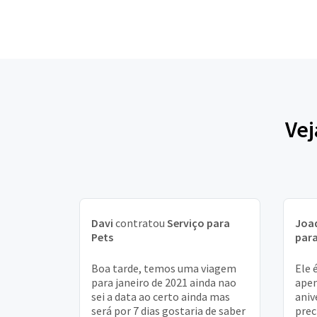
Vej
Davi
contratou
Serviço para
Joa
Pets
para
Boa tarde, temos uma viagem
Ele 
para janeiro de 2021 ainda nao
apen
sei a data ao certo ainda mas
aniv
será por 7 dias gostaria de saber
prec