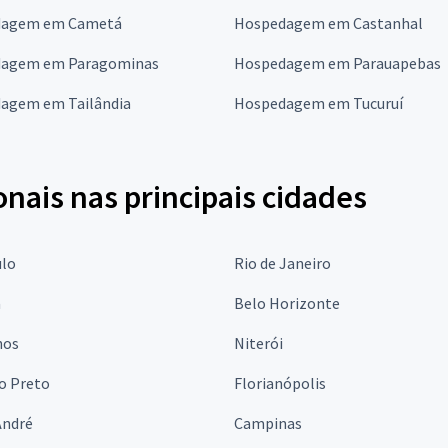
dagem em Cametá
Hospedagem em Castanhal
agem em Paragominas
Hospedagem em Parauapebas
agem em Tailândia
Hospedagem em Tucuruí
onais nas principais cidades
ulo
Rio de Janeiro
a
Belo Horizonte
hos
Niterói
o Preto
Florianópolis
André
Campinas