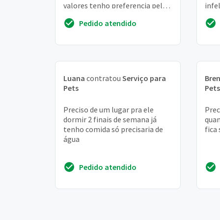
valores tenho preferencia pela
infe
regiao de sao mateus zona leste
quem
Pedido atendido
-...
lo e
Luana
contratou
Serviço para
Bre
Pets
Pets
Preciso de um lugar pra ele
Prec
dormir 2 finais de semana já
quan
tenho comida só precisaria de
fica
água
Pedido atendido