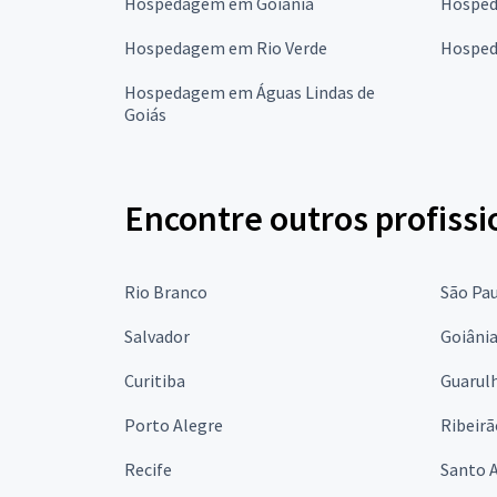
Hospedagem em Goiânia
Hosped
Hospedagem em Rio Verde
Hosped
Hospedagem em Águas Lindas de
Goiás
Encontre outros profissi
Rio Branco
São Pa
Salvador
Goiâni
Curitiba
Guarul
Porto Alegre
Ribeirã
Recife
Santo 