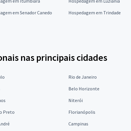
agem em Itumbiara
Hospedagem em Luziânia
agem em Senador Canedo
Hospedagem em Trindade
onais nas principais cidades
ulo
Rio de Janeiro
a
Belo Horizonte
hos
Niterói
o Preto
Florianópolis
André
Campinas