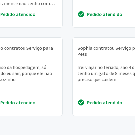
lizmente não tenho com
 deixa lo e não posso leva
Pedido atendido
Pedido atendido
le
no
contratou
Serviço para
Sophia
contratou
Serviço 
Pets
iso da hospedagem, só
Irei viajar no feriado, são 4 d
do eu sair, porque ele não
tenho um gato de 8 meses 
 sozinho
preciso que cuidem
Pedido atendido
Pedido atendido