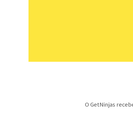
O GetNinjas receb