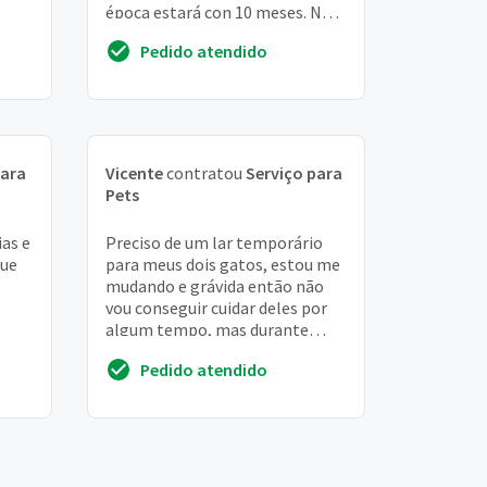
época estará con 10 meses. Não
é castrada ainda
Pedido atendido
para
Vicente
contratou
Serviço para
Pets
ias e
Preciso de um lar temporário
que
para meus dois gatos, estou me
mudando e grávida então não
vou conseguir cuidar deles por
algum tempo, mas durante
todo o período estou disposta a
Pedido atendido
arcar com t...