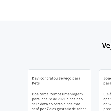
Ve
Davi
contratou
Serviço para
Joa
Pets
para
Boa tarde, temos uma viagem
Ele 
para janeiro de 2021 ainda nao
apen
sei a data ao certo ainda mas
aniv
será por 7 dias gostaria de saber
prec