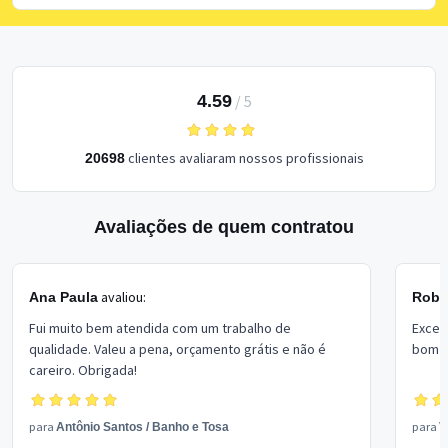
4.59
/
5
clientes avaliaram nossos profissionais
20698
Avaliações de quem contratou
avaliou:
Ana Paula
Rober
Fui muito bem atendida com um trabalho de
Excel
qualidade. Valeu a pena, orçamento grátis e não é
bom p
careiro. Obrigada!
para
para
Antônio Santos
/
Banho e Tosa
V