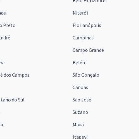
a
Belo Horizonte
hos
Niterói
o Preto
Florianópolis
André
Campinas
s
Campo Grande
lha
Belém
sé dos Campos
São Gonçalo
Canoas
tano do Sul
São José
á
Suzano
na
Mauá
Itapevi