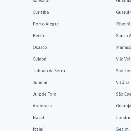
Salvador
Goiâni
Curitiba
Guarul
Porto Alegre
Ribeirã
Recife
Santo 
Osasco
Manau
Cuiabá
Vila Ve
Taboão da Serra
São Jo
Jundiaí
Vitória
Juiz de Fora
São Cae
Arapiraca
Guaruj
Natal
Londri
Itajaí
Betim