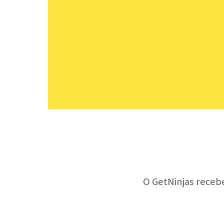
O GetNinjas receb