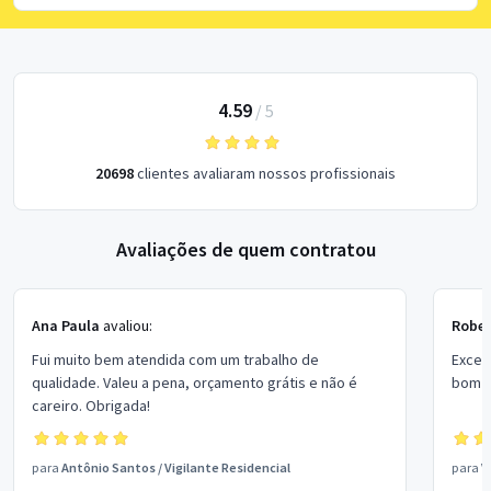
4.59
/
5
20698
clientes avaliaram nossos profissionais
Avaliações de quem contratou
Ana Paula
avaliou:
Rober
Fui muito bem atendida com um trabalho de
Excel
qualidade. Valeu a pena, orçamento grátis e não é
bom p
careiro. Obrigada!
para
Antônio Santos
/
Vigilante Residencial
para
V