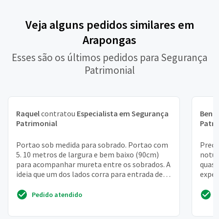
Veja alguns pedidos similares em
Arapongas
Esses são os últimos pedidos para Segurança
Patrimonial
Raquel
contratou
Especialista em Segurança
Bent
Patrimonial
Patri
Portao sob medida para sobrado. Portao com
Preci
5. 10 metros de largura e bem baixo (90cm)
notur
para acompanhar mureta entre os sobrados. A
quase
ideia que um dos lados corra para entrada de
exper
carro e do o...
sou d
Pedido atendido