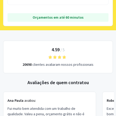
Orçamentos em até 60 minutos
4.59
/
5
20698
clientes avaliaram nossos profissionais
Avaliações de quem contratou
Ana Paula
avaliou:
Rober
Fui muito bem atendida com um trabalho de
Excel
qualidade. Valeu a pena, orçamento grátis e não é
bom p