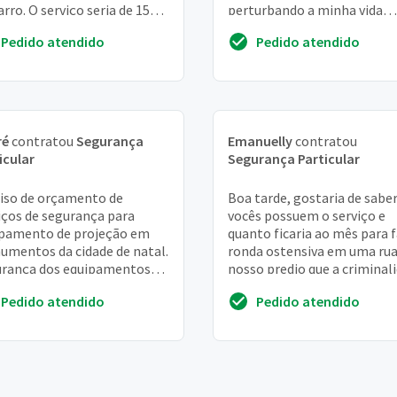
arro. O serviço seria de 15
perturbando a minha vida
5 dias. Já foi acordado
quando eles me ver me ame
Pedido atendido
Pedido atendido
cialmente...
de me bater com pau não T..
ré
contratou
Segurança
Emanuelly
contratou
icular
Segurança Particular
iso de orçamento de
Boa tarde, gostaria de saber
iços de segurança para
vocês possuem o serviço e
pamento de projeção em
quanto ficaria ao mês para 
mentos da cidade de natal.
ronda ostensiva em uma rua
rança dos equipamentos
nosso predio que a criminal
 período de 4 dias com
tem aumentado muito. Não
Pedido atendido
Pedido atendido
ção de 3 horas cada ...
sind...