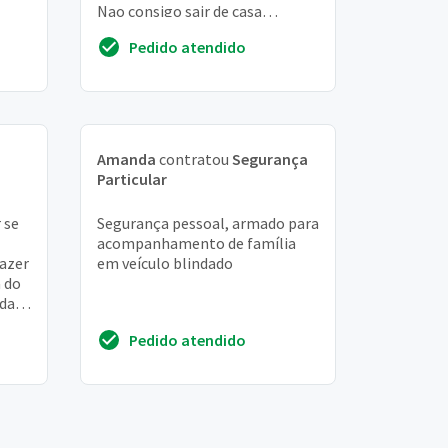
Nao consigo sair de casa
ça
sozinha. Aguardo o contato de
Pedido atendido
.
voces. Moro na ru...
Amanda
contratou
Segurança
Particular
 se
Segurança pessoal, armado para
acompanhamento de família
fazer
em veículo blindado
 do
idade
 sou
Pedido atendido