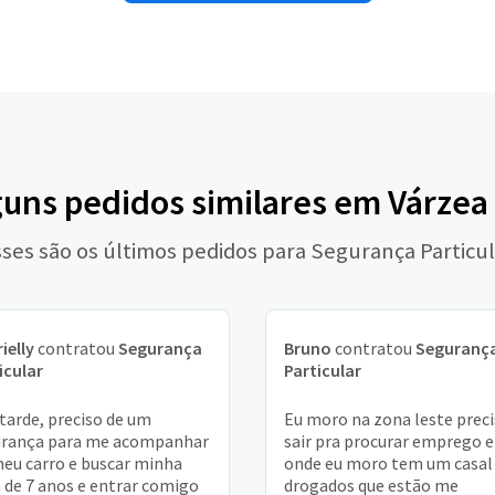
guns pedidos similares em Várze
ses são os últimos pedidos para Segurança Particu
ielly
contratou
Segurança
Bruno
contratou
Seguranç
icular
Particular
tarde, preciso de um
Eu moro na zona leste prec
urança para me acompanhar
sair pra procurar emprego e
eu carro e buscar minha
onde eu moro tem um casal
a de 7 anos e entrar comigo
drogados que estão me