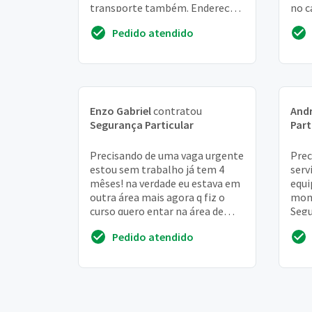
transporte também. Endereç
no c
aeroporto de jacarepaguá - av.
em 1
Pedido atendido
Ayrton senna,...
judi
Enzo Gabriel
contratou
And
Segurança Particular
Part
Precisando de uma vaga urgente
Prec
estou sem trabalho já tem 4
serv
mêses! na verdade eu estava em
equi
outra área mais agora q fiz o
monu
curso quero entar na área de
Segu
vigilante!
pelo
Pedido atendido
dura