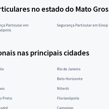
ticulares no estado do Mato Gro
nça Particular em
Segurança Particular em Sinop
ópolis
onais nas principais cidades
ulo
Rio de Janeiro
a
Belo Horizonte
hos
Niterói
o Preto
Florianópolis
André
Campinas