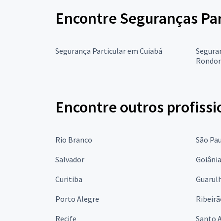
Encontre Seguranças Par
Segurança Particular em Cuiabá
Segura
Rondon
Encontre outros profissi
Rio Branco
São Pa
Salvador
Goiâni
Curitiba
Guarul
Porto Alegre
Ribeirã
Recife
Santo 