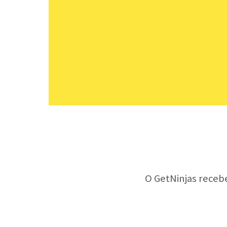
O GetNinjas receb