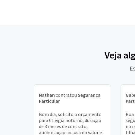
Veja al
Es
Nathan
contratou
Segurança
Gabr
Particular
Part
Bom dia, solicito o orçamento
Boa 
para 01 vigia noturno, duração
seg
de 3 meses de contrato,
no m
alimentação inclusa no valor e
filh