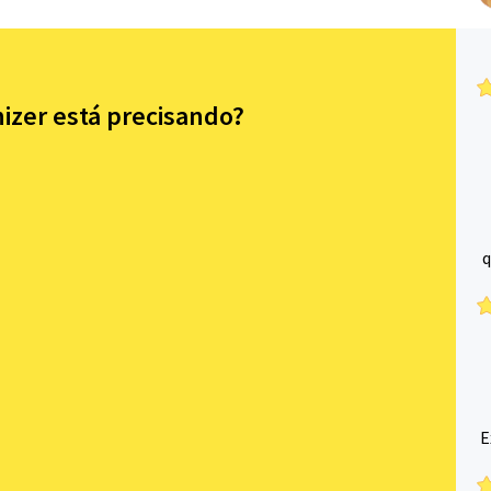
izer está precisando?
q
E