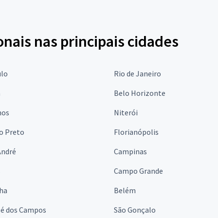
onais nas principais cidades
ulo
Rio de Janeiro
a
Belo Horizonte
hos
Niterói
o Preto
Florianópolis
André
Campinas
s
Campo Grande
lha
Belém
sé dos Campos
São Gonçalo