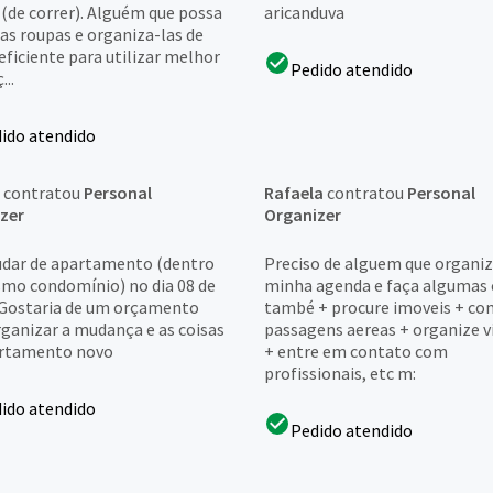
 (de correr). Alguém que possa
aricanduva
as roupas e organiza-las de
eficiente para utilizar melhor
Pedido atendido
...
ido atendido
contratou
Personal
Rafaela
contratou
Personal
zer
Organizer
dar de apartamento (dentro
Preciso de alguem que organi
mo condomínio) no dia 08 de
minha agenda e faça algumas 
 Gostaria de um orçamento
també + procure imoveis + c
rganizar a mudança e as coisas
passagens aereas + organize v
rtamento novo
+ entre em contato com
profissionais, etc m:
ido atendido
Pedido atendido