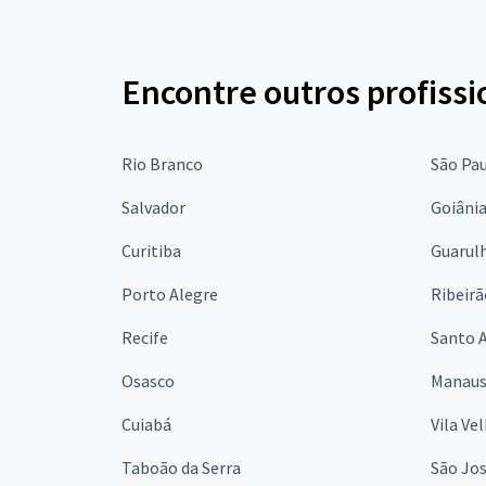
Encontre outros profissi
Rio Branco
São Pa
Salvador
Goiâni
Curitiba
Guarul
Porto Alegre
Ribeirã
Recife
Santo 
Osasco
Manau
Cuiabá
Vila Ve
Taboão da Serra
São Jo