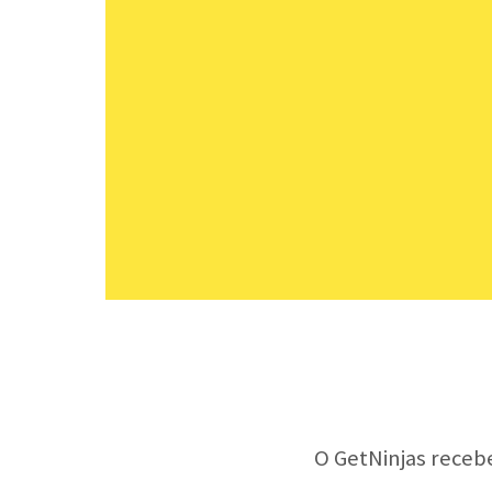
O GetNinjas receb