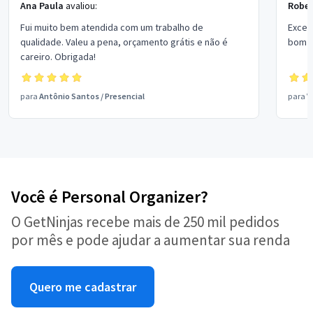
Ana Paula
avaliou:
Rober
Fui muito bem atendida com um trabalho de
Excel
qualidade. Valeu a pena, orçamento grátis e não é
bom p
careiro. Obrigada!
para
Antônio Santos
/
Presencial
para
V
Você é Personal Organizer?
O GetNinjas recebe mais de 250 mil pedidos
por mês e pode ajudar a aumentar sua renda
Quero me cadastrar