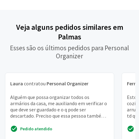
Veja alguns pedidos similares em
Palmas
Esses são os últimos pedidos para Personal
Organizer
Laura
contratou
Personal Organizer
Fern
Alguém que possa organizar todos os
Estou
armários da casa, me auxiliando em verificar o
cozin
que deve ser guardado e o q pode ser
arrum
descartado. Preciso que essa pessoa também
td qu
me auxilie a guardar coi...
coloca
Pedido atendido